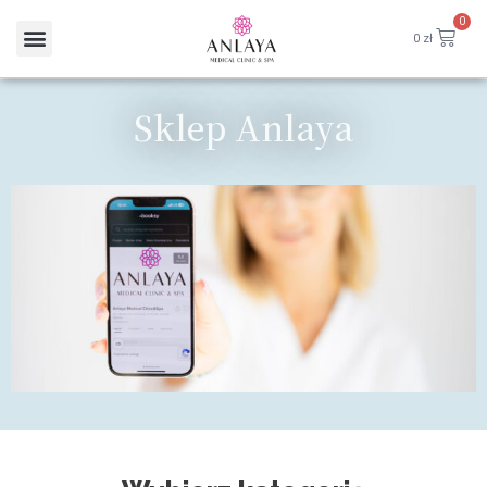
0
0
zł
Sklep Anlaya