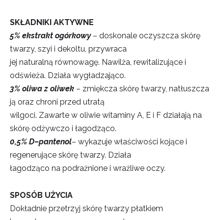
SKŁADNIKI AKTYWNE
5%
ekstrakt ogórkowy
–
doskonale oczyszcza skórę
twarzy, szyi i dekoltu, przywraca
jej naturalną równowagę. Nawilża, r
ewitalizujące i
odświeża. Działa wygładzająco.
3%
oliwa z oliwek
–
zmiękcza skórę twarzy, natłuszcza
ją oraz chroni przed utratą
wilgoci. Zawarte w oliwie witaminy A, E i F działają na
skórę odżywczo i łagodząco.
0,5%
D
–
pantenol
–
wykazuje
właściwości kojące i
regenerujące skórę twarzy. Działa
łagodząco na podrażnione i wrażliwe oczy.
SPOSÓB UŻYCIA
Dokładnie przetrzyj skórę twarzy płatkiem