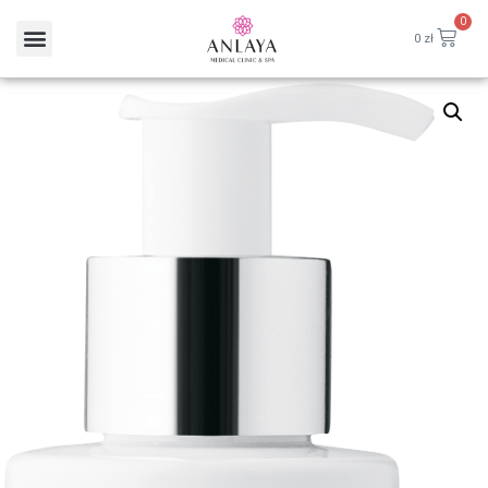
0
0
zł