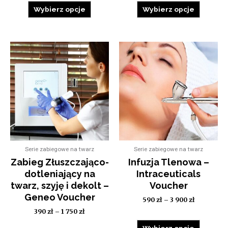
Wybierz opcje
Wybierz opcje
Serie zabiegowe na twarz
Serie zabiegowe na twarz
Zabieg Złuszczająco-
Infuzja Tlenowa –
dotleniający na
Intraceuticals
twarz, szyję i dekolt –
Voucher
Geneo Voucher
590
zł
–
3 900
zł
390
zł
–
1 750
zł