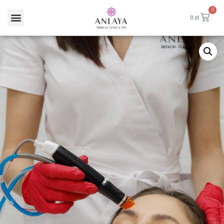
0
0
zł