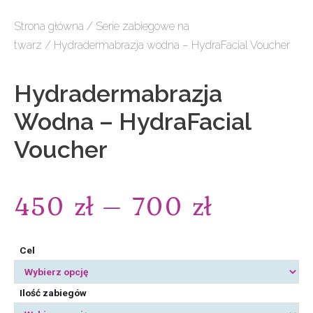
Strona główna
/
Serie zabiegowe na
twarz
/ Hydradermabrazja wodna – HydraFacial Voucher
Hydradermabrazja
Wodna – HydraFacial
Voucher
450
zł
–
700
zł
Cel
Ilość zabiegów