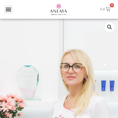
0
0
zł