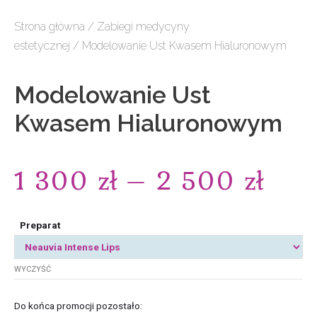
Strona główna
/
Zabiegi medycyny
estetycznej
/ Modelowanie Ust Kwasem Hialuronowym
Modelowanie Ust
Kwasem Hialuronowym
1 300
zł
–
2 500
zł
Preparat
WYCZYŚĆ
Do końca promocji pozostało: