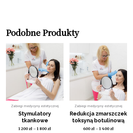
Podobne Produkty
Zabiegi medycyny estetycznej
Zabiegi medycyny estetycznej
Stymulatory
Redukcja zmarszczek
tkankowe
toksyną botulinową
1 200
zł
–
1 800
zł
600
zł
–
1 400
zł