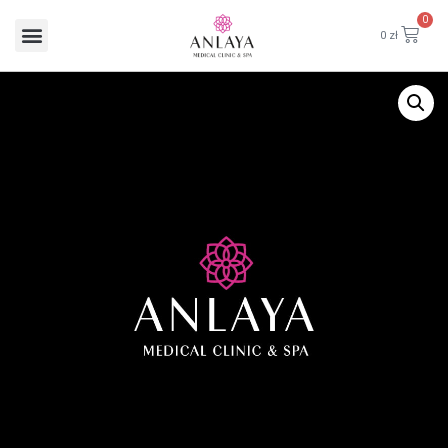
0
0
zł