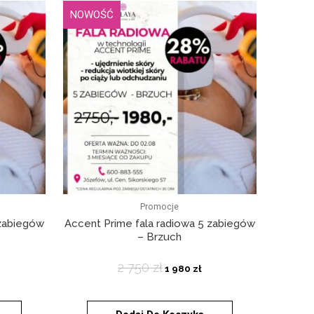
NOWOŚĆ
Promocje
 zabiegów
Accent Prime fala radiowa 5 zabiegów
– Brzuch
2 750
zł
1 980
zł