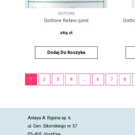
DOTTORE
Dottore Retino 50ml
Dott
289
zł
Dodaj Do Koszyka
1
2
3
4
…
6
7
8
Anlaya A. Rypina sp. k.
ul. Gen. Sikorskiego nr 57
05-410 Józefów