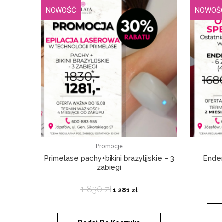
NOWOŚĆ
NOWOŚ
Promocje
Primelase pachy+bikini brazylijskie – 3
Ende
zabiegi
1 830
zł
1 281
zł