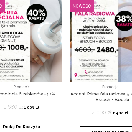
Ć
NOWOŚĆ
Promocje
Promocje
rmologia 6 zabiegów -40%
Accent Prime fala radiowa 5
– Brzuch + Boczki
1 680
zł
1 008
zł
4 000
zł
2 480
zł
Dodaj Do Koszyka